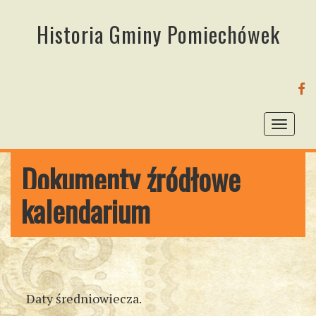
Historia Gminy Pomiechówek
FA
Toggl
naviga
Dokumenty źródłowe
kalendarium
Daty średniowiecza.