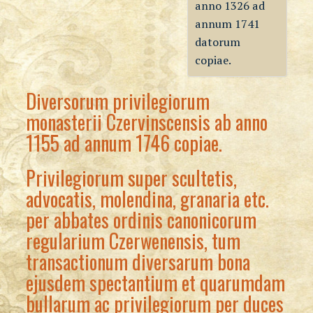
anno 1326 ad
annum 1741
datorum
copiae.
Diversorum privilegiorum
monasterii Czervinscensis ab anno
1155 ad annum 1746 copiae.
Privilegiorum super scultetis,
advocatis, molendina, granaria etc.
per abbates ordinis canonicorum
regularium Czerwenensis, tum
transactionum diversarum bona
ejusdem spectantium et quarumdam
bullarum ac privilegiorum per duces