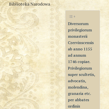
Biblioteka Narodowa
Diversorum
privilegiorum
monasterii
Czervinscensis
ab anno 1155
ad annum
1746 copiae.
Privilegiorum
super scultetis,
advocatis,
molendina,
granaria etc.
per abbates
ordinis