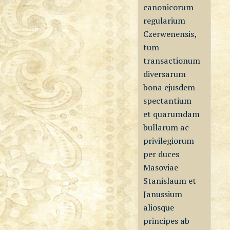
canonicorum
regularium
Czerwenensis,
tum
transactionum
diversarum
bona ejusdem
spectantium
et quarumdam
bullarum ac
privilegiorum
per duces
Masoviae
Stanislaum et
Janussium
aliosque
principes ab