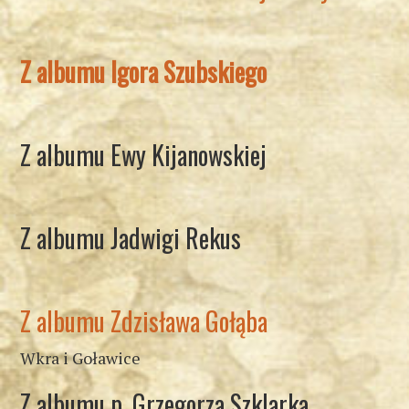
Z albumu Igora Szubskiego
Z albumu Ewy Kijanowskiej
Z albumu Jadwigi Rekus
Z albumu Zdzisława Gołąba
Wkra i Goławice
Z albumu p. Grzegorza Szklarka