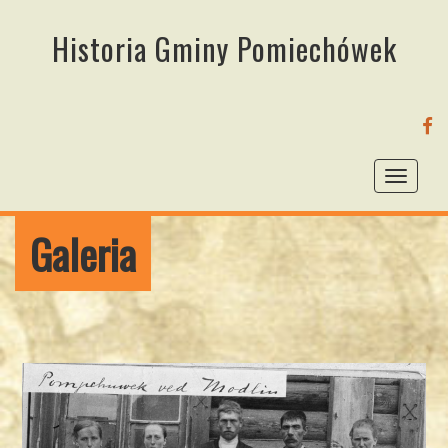
Historia Gminy Pomiechówek
FA
Toggl
naviga
Galeria