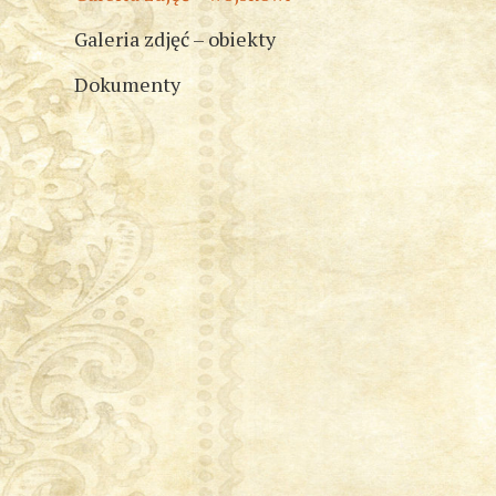
Galeria zdjęć – obiekty
Dokumenty