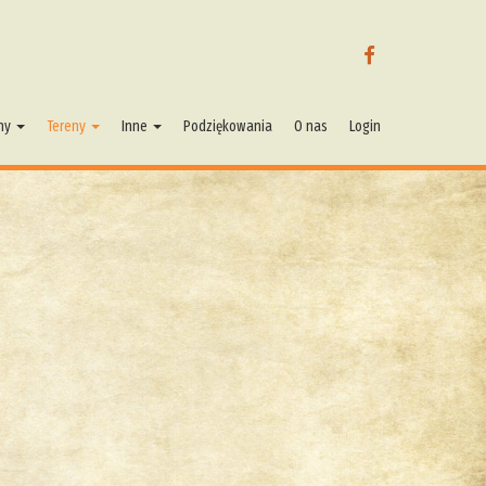
FACEBOOK
ny
Tereny
Inne
Podziękowania
O nas
Login