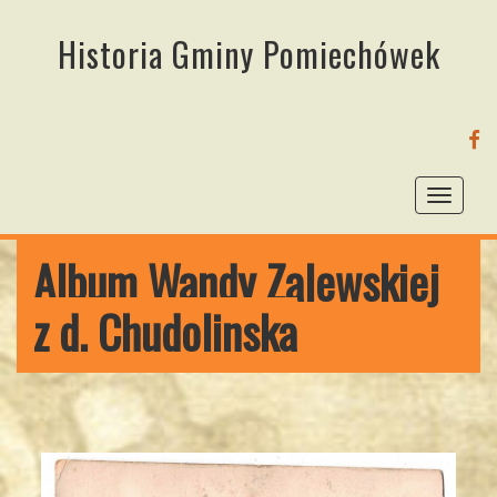
Historia Gminy Pomiechówek
FA
Toggl
naviga
Album Wandy Zalewskiej
z d. Chudolinska