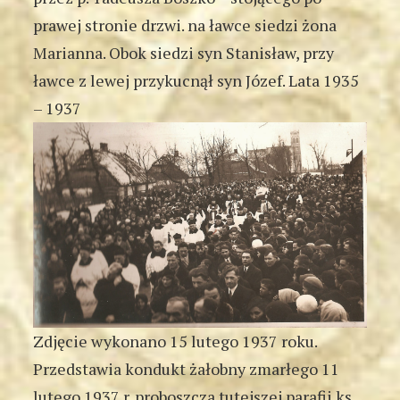
prawej stronie drzwi. na ławce siedzi żona
Marianna. Obok siedzi syn Stanisław, przy
ławce z lewej przykucnął syn Józef. Lata 1935
– 1937
Zdjęcie wykonano 15 lutego 1937 roku.
Przedstawia kondukt żałobny zmarłego 11
lutego 1937 r. proboszcza tutejszej parafii ks.