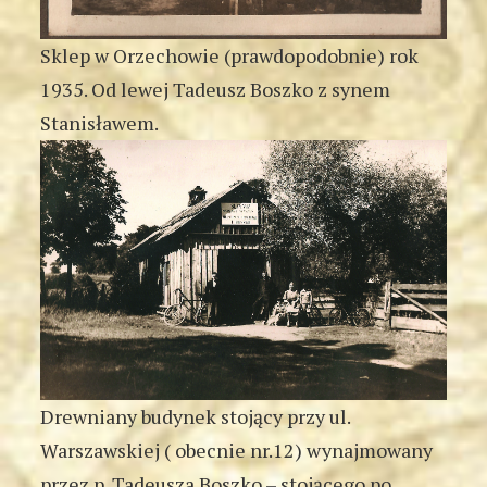
Sklep w Orzechowie (prawdopodobnie) rok
1935. Od lewej Tadeusz Boszko z synem
Stanisławem.
Drewniany budynek stojący przy ul.
Warszawskiej ( obecnie nr.12) wynajmowany
przez p. Tadeusza Boszko – stojącego po