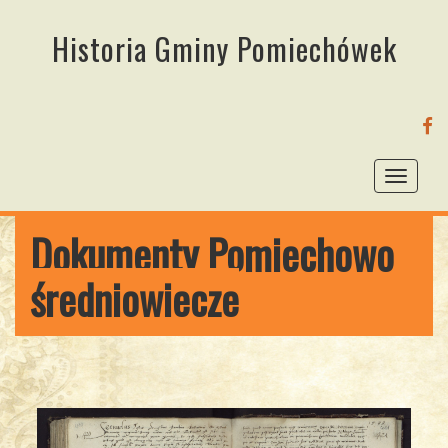
Historia Gminy Pomiechówek
FA
Toggl
naviga
Dokumenty Pomiechowo
średniowiecze