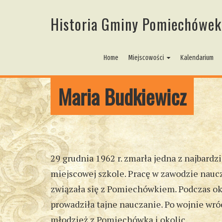
Historia Gminy Pomiechówek
Home
Miejscowości
Kalendarium
Maria Budkiewicz
29 grudnia 1962 r. zmarła jedna z najbar
miejscowej szkole. Pracę w zawodzie nauczy
związała się z Pomiechówkiem. Podczas oku
prowadziła tajne nauczanie. Po wojnie wró
młodzież z Pomiechówka i okolic.