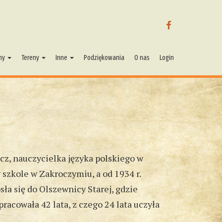
FACEBOOK
ny
Tereny
Inne
Podziękowania
O nas
Login
cz, nauczycielka języka polskiego w
 szkole w Zakroczymiu, a od 1934 r.
ła się do Olszewnicy Starej, gdzie
acowała 42 lata, z czego 24 lata uczyła