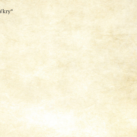
Wkry”