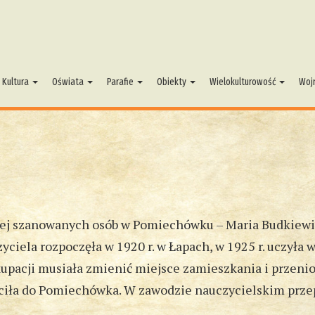
Kultura
Oświata
Parafie
Obiekty
Wielokulturowość
Woj
dziej szanowanych osób w Pomiechówku – Maria Budkiewi
ciela rozpoczęła w 1920 r. w Łapach, w 1925 r. uczyła w
pacji musiała zmienić miejsce zamieszkania i przenios
ciła do Pomiechówka. W zawodzie nauczycielskim przepr